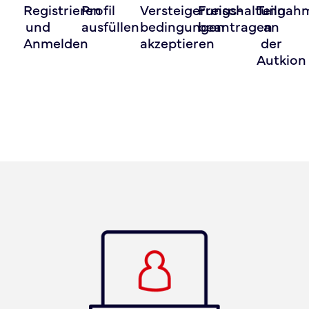
Registrieren
Profil
Versteigerungs-
Freischaltung
Teilnah
und
ausfüllen
bedingungen
beantragen
an
Anmelden
akzeptieren
der
Autkion